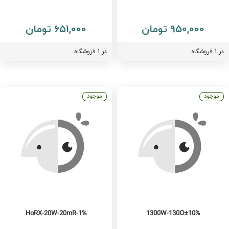
950,000 تومان
651,000 تومان
فروشگاه
در 1 فروشگاه
موجود
موجود
HoRX-20W-20mR-1%
1300W-130Ω±10%