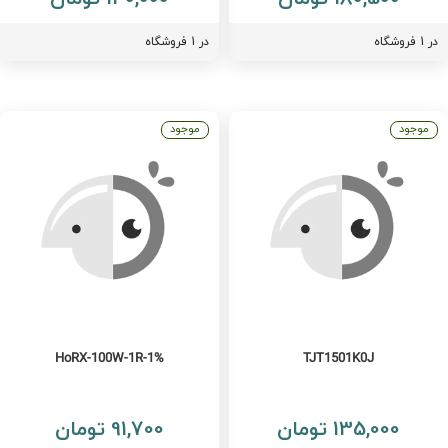
فروشگاه
در 1 فروشگاه
موجود
موجود
HoRX-100W-1R-1%
TJT1501K0J
135,000 تومان
91,700 تومان