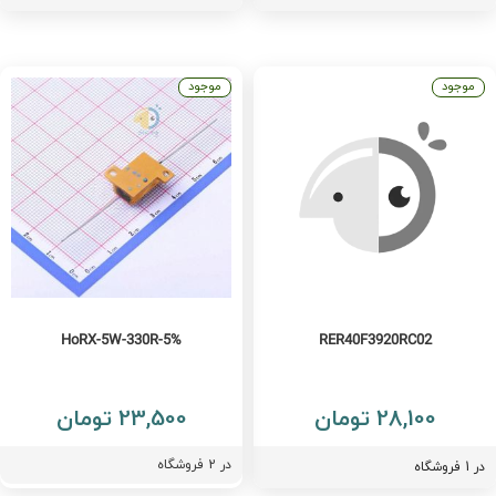
موجود
موجود
HoRX-5W-330R-5%
RER40F3920RC02
28,100 تومان
23,500 تومان
در
2
فروشگاه
فروشگاه