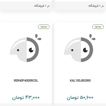
فروشگاه
در 1 فروشگاه
موجود
موجود
RER40F4000RCSL
KAL100JB33R0
50,600 تومان
43,000 تومان