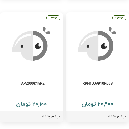
موجود
موجود
TAP2000K15RE
RPH100V910R0JB
20,900 تومان
20,100 تومان
فروشگاه
در 1 فروشگاه