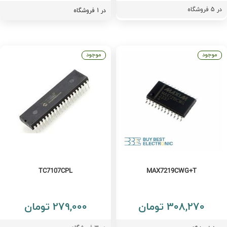
ر
5
فروشگاه
در 1 فروشگاه
موجود
موجود
TC7107CPL
MAX7219CWG+T
308,270 تومان
279,000 تومان