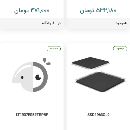
532,180 تومان
471,000 تومان
اموجود
در 1 فروشگاه
موجود
موجود
LT1937ES5#TRPBF
SSD1963QL9