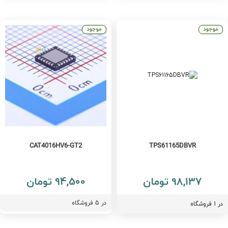
موجود
موجود
CAT4016HV6-GT2
TPS61165DBVR
98,137 تومان
94,500 تومان
در
5
فروشگاه
فروشگاه