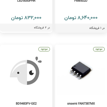
LED5000PHR
FM8502D
8,640,000 تومان
832,000 تومان
در
2
فروشگاه
فروشگاه
موجود
موجود
BD9483FV-GE2
onsemi FAN7387MX