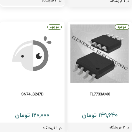
در
3
فروشگاه
فروشگاه
موجود
موجود
SN74LS247D
FL7733AMX
149,640 تومان
120,000 تومان
ر
2
فروشگاه
در 1 فروشگاه