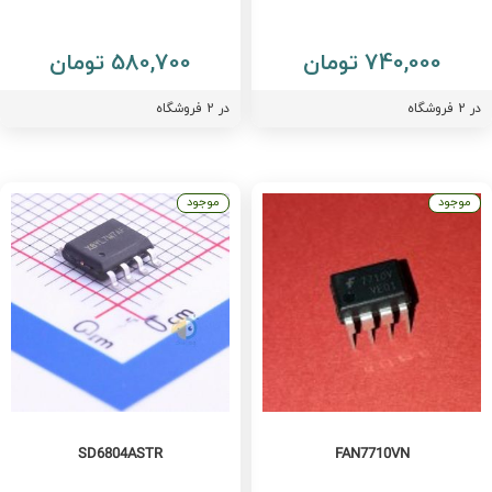
740,000 تومان
580,700 تومان
ر
2
فروشگاه
در
2
فروشگاه
موجود
موجود
SD6804ASTR
FAN7710VN