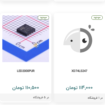
موجود
موجود
LED2000PUR
XD74LS247
114,000 تومان
110,500 تومان
در
5
فروشگاه
فروشگاه