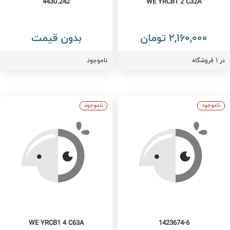
4430.242
WE YRCB1 2 C32A
2,160,000 تومان
بدون قیمت
فروشگاه
ناموجود
ناموجود
ناموجود
WE YRCB1 4 C63A
1423674-6