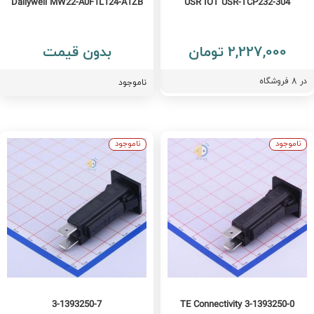
Dailywell MW22-A0F1L124-A1ZB
USR IOT USR-TCP232-304
2,227,000 تومان
بدون قیمت
ر
8
فروشگاه
ناموجود
ناموجود
ناموجود
3-1393250-7
TE Connectivity 3-1393250-0