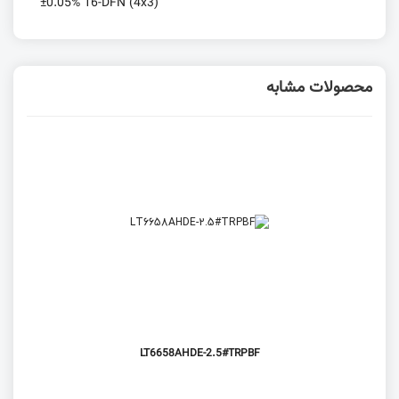
±0.05% 16-DFN (4x3)
محصولات مشابه
LT6658AHDE-2.5#TRPBF