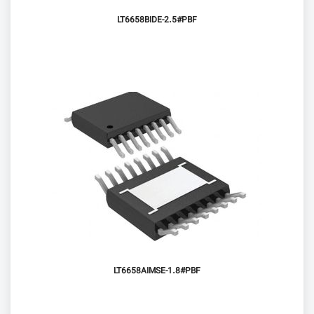
LT6658BIDE-2.5#PBF
LT6658AIMSE-1.8#PBF