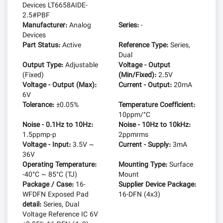
Devices LT6658AIDE-
2.5#PBF
Manufacturer:
Analog
Series:
-
Devices
Part Status:
Active
Reference Type:
Series,
Dual
Output Type:
Adjustable
Voltage - Output
(Fixed)
(Min/Fixed):
2.5V
Voltage - Output (Max):
Current - Output:
20mA
6V
Tolerance:
±0.05%
Temperature Coefficient:
10ppm/°C
Noise - 0.1Hz to 10Hz:
Noise - 10Hz to 10kHz:
1.5ppmp-p
2ppmrms
Voltage - Input:
3.5V ~
Current - Supply:
3mA
36V
Operating Temperature:
Mounting Type:
Surface
-40°C ~ 85°C (TJ)
Mount
Package / Case:
16-
Supplier Device Package:
WFDFN Exposed Pad
16-DFN (4x3)
detail:
Series, Dual
Voltage Reference IC 6V