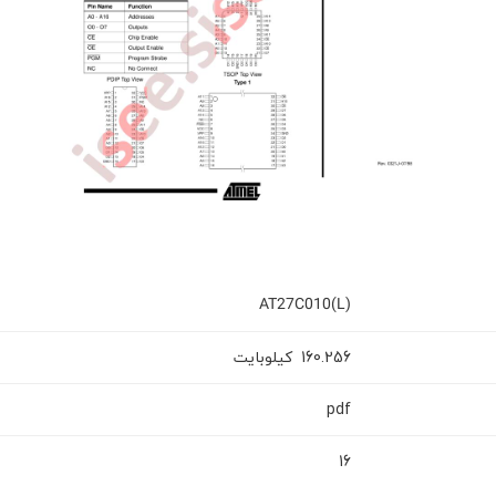
AT27C010(L)
کیلوبایت
160.256
pdf
16