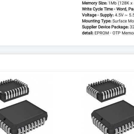
Memory Size:
1Mb (128K x 
Write Cycle Time - Word, P
Voltage - Supply:
4.5V ~ 5.
Mounting Type:
Surface Mo
Supplier Device Package:
3
detail:
EPROM - OTP Memory 