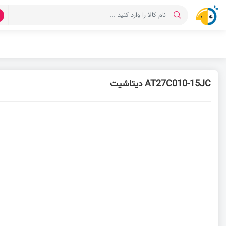
د
AT27C010-15JC دیتاشیت