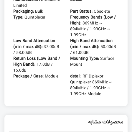
Limited
Packaging:
Bulk
Part Status:
Obsolete
Type:
Quintplexer
Frequency Bands (Low /
High):
869MHz ~
894MHz / 1.93GHz ~
1.99GHz
Low Band Attenuation
High Band Attenuation
(min / max dB):
37.00dB
(min / max dB):
50.00dB
/ 58.00dB
/ 61.00dB
Return Loss (Low Band /
Mounting Type:
Surface
High Band):
17.0dB /
Mount
15.0dB
Package / Case:
Module
detail:
RF Diplexor
Quintplexer 869MHz ~
894MHz / 1.93GHz ~
1.99GHz Module
محصولات مشابه