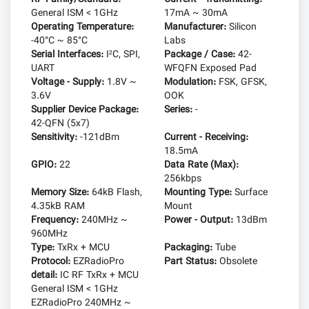
General ISM < 1GHz
17mA ~ 30mA
Operating Temperature:
Manufacturer:
Silicon
-40°C ~ 85°C
Labs
Serial Interfaces:
I²C, SPI,
Package / Case:
42-
UART
WFQFN Exposed Pad
Voltage - Supply:
1.8V ~
Modulation:
FSK, GFSK,
3.6V
OOK
Supplier Device Package:
Series:
-
42-QFN (5x7)
Sensitivity:
-121dBm
Current - Receiving:
18.5mA
GPIO:
22
Data Rate (Max):
256kbps
Memory Size:
64kB Flash,
Mounting Type:
Surface
4.35kB RAM
Mount
Frequency:
240MHz ~
Power - Output:
13dBm
960MHz
Type:
TxRx + MCU
Packaging:
Tube
Protocol:
EZRadioPro
Part Status:
Obsolete
detail:
IC RF TxRx + MCU
General ISM < 1GHz
EZRadioPro 240MHz ~