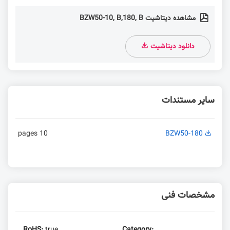
مشاهده دیتاشیت BZW50-10, B,180, B
دانلود دیتاشیت
سایر مستندات
10 pages
BZW50-180
مشخصات فنی
RoHS:
true
Category: