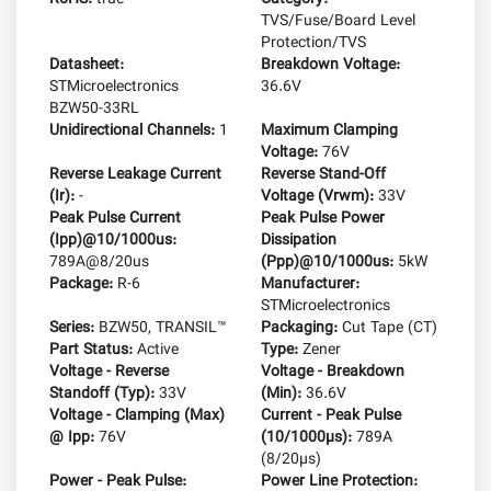
TVS/Fuse/Board Level
Protection/TVS
Datasheet:
Breakdown Voltage:
STMicroelectronics
36.6V
BZW50-33RL
Unidirectional Channels:
1
Maximum Clamping
Voltage:
76V
Reverse Leakage Current
Reverse Stand-Off
(Ir):
-
Voltage (Vrwm):
33V
Peak Pulse Current
Peak Pulse Power
(Ipp)@10/1000us:
Dissipation
789A@8/20us
(Ppp)@10/1000us:
5kW
Package:
R-6
Manufacturer:
STMicroelectronics
Series:
BZW50, TRANSIL™
Packaging:
Cut Tape (CT)
Part Status:
Active
Type:
Zener
Voltage - Reverse
Voltage - Breakdown
Standoff (Typ):
33V
(Min):
36.6V
Voltage - Clamping (Max)
Current - Peak Pulse
@ Ipp:
76V
(10/1000µs):
789A
(8/20µs)
Power - Peak Pulse:
Power Line Protection: