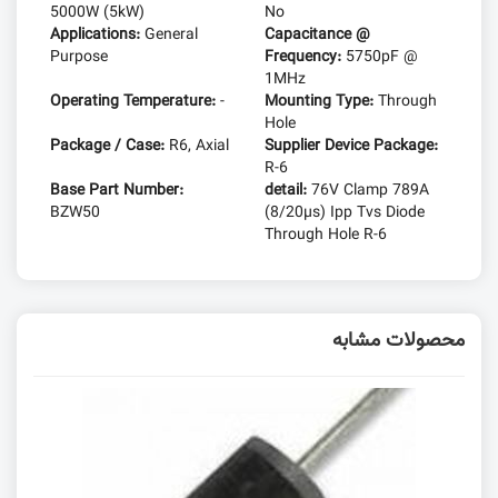
5000W (5kW)
No
Applications:
General
Capacitance @
Purpose
Frequency:
5750pF @
1MHz
Operating Temperature:
-
Mounting Type:
Through
Hole
Package / Case:
R6, Axial
Supplier Device Package:
R-6
Base Part Number:
detail:
76V Clamp 789A
BZW50
(8/20µs) Ipp Tvs Diode
Through Hole R-6
محصولات مشابه