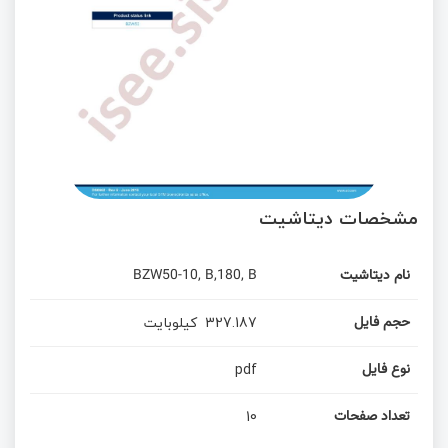
مشخصات دیتاشیت
BZW50-10, B,180, B
نام دیتاشیت
کیلوبایت
327.187
حجم فایل
pdf
نوع فایل
10
تعداد صفحات