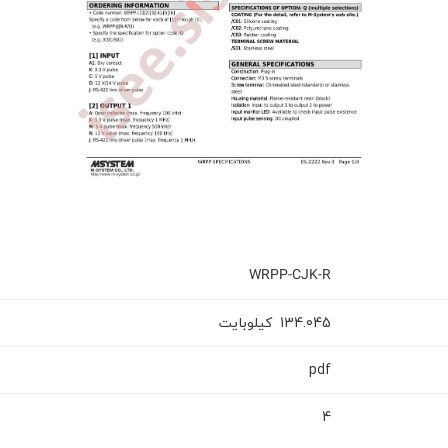
WRPP-CJK-R
کیلوبایت
134.045
pdf
4