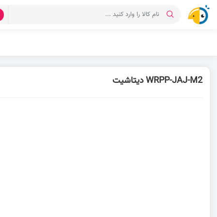
د
WRPP-JAJ-M2 دیتاشیت