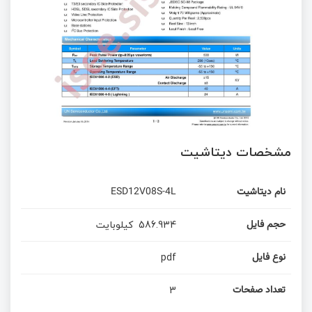
مشخصات دیتاشیت
نام دیتاشیت
ESD12V08S-4L
586.934
کیلوبایت
حجم فایل
pdf
نوع فایل
3
تعداد صفحات