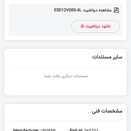
مشاهده دیتاشیت ESD12V08S-4L
دانلود دیتاشیت
سایر مستندات
مستندات دیگری یافت نشد!
مشخصات فنی
Manufacturer:
UNSEMI
Part id:
565707