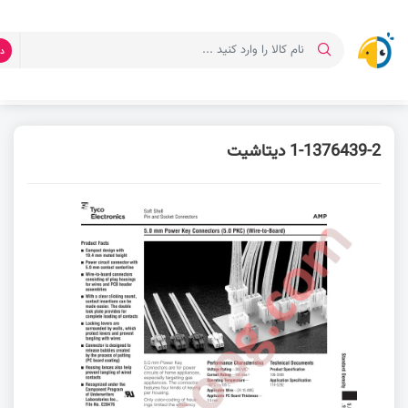
د
صفحه اصلی
دانلود دیتاشیت
دیتاشیت 60618-6
1-1376439-2 دیتاشیت