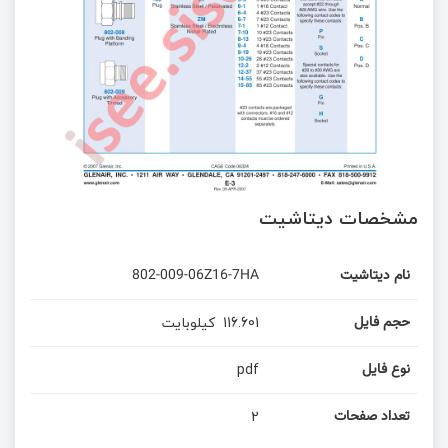
مشخصات دیتاشیت
نام دیتاشیت
802-009-06Z16-7HA
116.601
کیلوبایت
حجم فایل
pdf
نوع فایل
2
تعداد صفحات