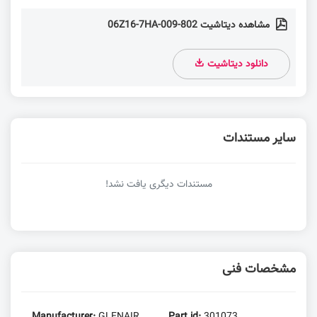
مشاهده دیتاشیت 802-009-06Z16-7HA
دانلود دیتاشیت
سایر مستندات
مستندات دیگری یافت نشد!
مشخصات فنی
Manufacturer:
GLENAIR
Part id:
301073