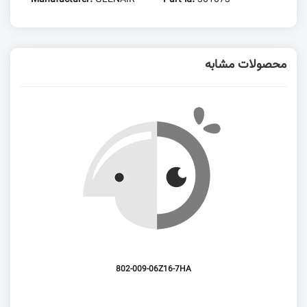
محصولات مشابه
802-009-06Z16-7HA