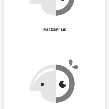
RC875XNP-182K