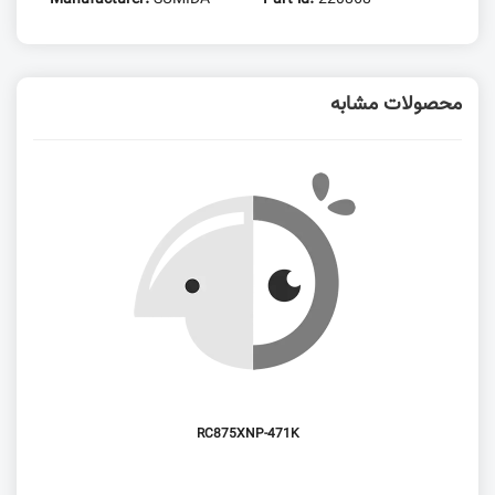
محصولات مشابه
RC875XNP-471K