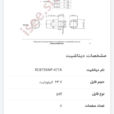
مشخصات دیتاشیت
نام دیتاشیت
RC875XNP-471K
64.7
کیلوبایت
حجم فایل
pdf
نوع فایل
7
تعداد صفحات