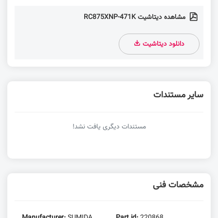
مشاهده دیتاشیت RC875XNP-471K
دانلود دیتاشیت
سایر مستندات
مستندات دیگری یافت نشد!
مشخصات فنی
Manufacturer:
SUMIDA
Part id:
220868