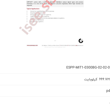
ESPP-MIT1-0300BG-02-02-0
کیلوبایت
666.72
pd