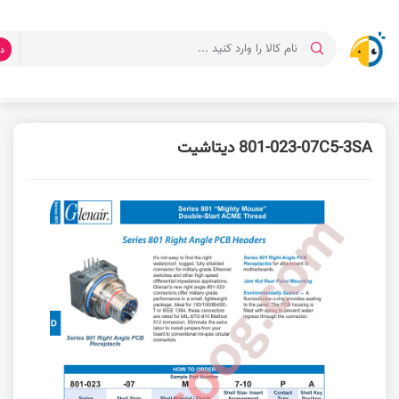
د
صفحه اصلی
دانلود دیتاشیت
دیتاشیت 801-023-07ZN6-7SB
801-023-07C5-3SA دیتاشیت