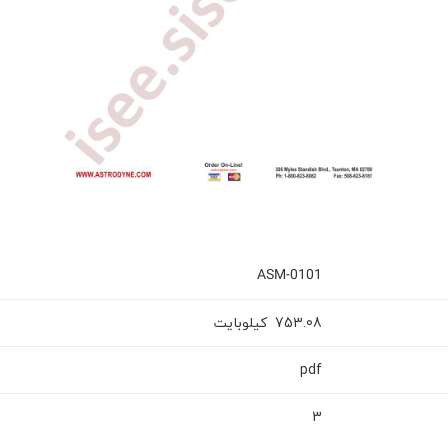
ASM-0101
753.08
کیلوبایت
pdf
3