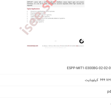
ESPP-MIT1-0300BG-02-02-0
کیلوبایت
666.72
pd