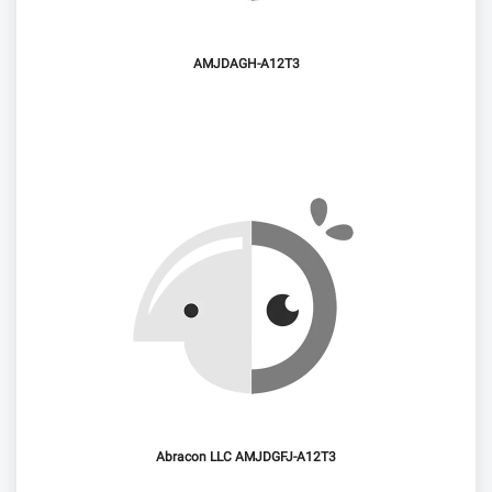
AMJDAGH-A12T3
Abracon LLC AMJDGFJ-A12T3