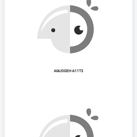
AMJDGEH-A11T3