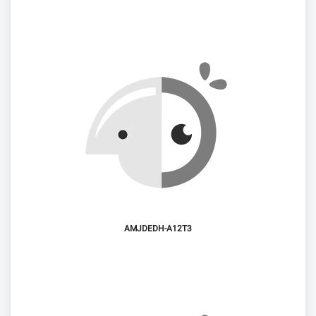
AMJDEDH-A12T3