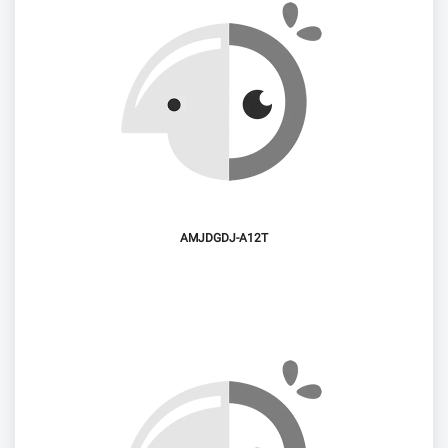
AMJDGDJ-A12T