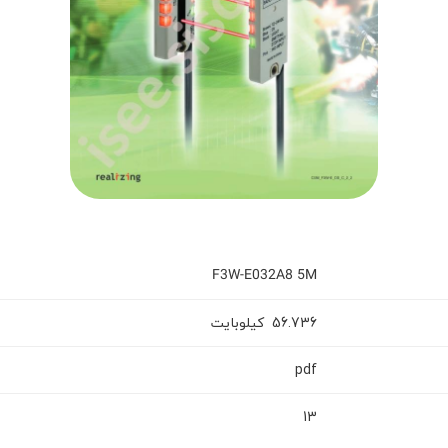
F3W-E032A8 5M
56.736
کیلوبایت
pdf
13