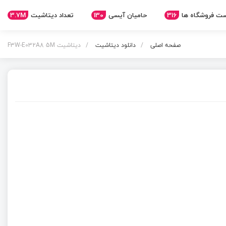
ت فروشگاه ها
316
حامیان آیسی
130
تعداد دیتاشیت
3.7M
صفحه اصلی
دانلود دیتاشیت
دیتاشیت F3W-E032A8 5M