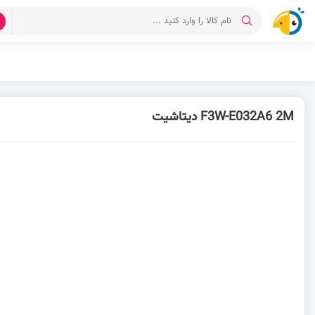
د
F3W-E032A6 2M دیتاشیت