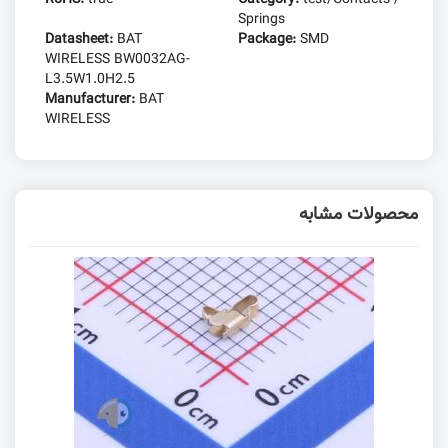
Springs
Datasheet:
BAT
Package:
SMD
WIRELESS BW0032AG-
L3.5W1.0H2.5
Manufacturer:
BAT
WIRELESS
محصولات مشابه