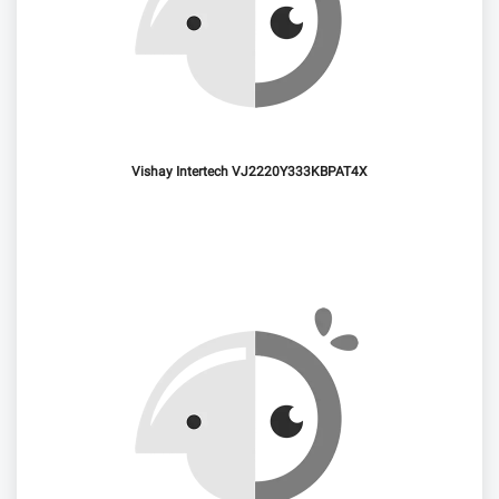
Vishay Intertech VJ2220Y333KBPAT4X