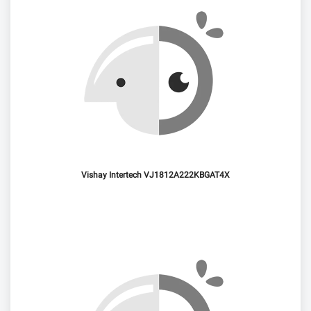
Vishay Intertech VJ1812A222KBGAT4X