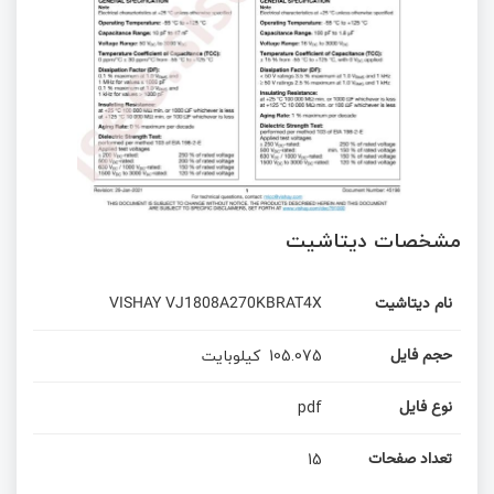
مشخصات دیتاشیت
VISHAY VJ1808A270KBRAT4X
نام دیتاشیت
کیلوبایت
105.075
حجم فایل
pdf
نوع فایل
15
تعداد صفحات