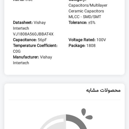
Capacitors/Multilayer
Ceramic Capacitors
MLCC - SMD/SMT
Datasheet:
Vishay
Tolerance:
±5%
Intertech
VJ1808A560JBBAT4X
Capacitance:
56pF
Voltage Rated:
100V
Temperature Coefficient:
Package:
1808
C0G
Manufacturer:
Vishay
Intertech
محصولات مشابه