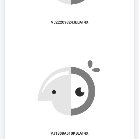
VJ2220Y824JBBAT4X
VJ1808A510KBLAT4X