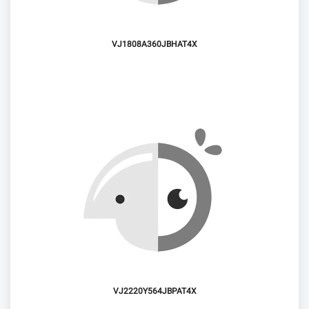
VJ1808A360JBHAT4X
VJ2220Y564JBPAT4X