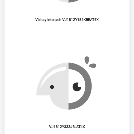
Vishay Intertech VJ1812Y182KBEAT4X
VJ1812Y333JBLAT4X