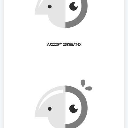
VJ2220Y123KBEAT4X