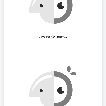
VJ2225A561JBBAT4X