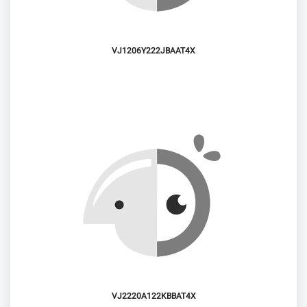
VJ1206Y222JBAAT4X
VJ2220A122KBBAT4X