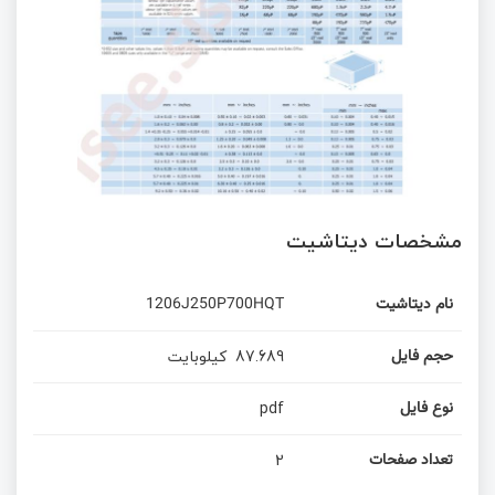
مشخصات دیتاشیت
1206J250P700HQT
نام دیتاشیت
کیلوبایت
87.689
حجم فایل
pdf
نوع فایل
2
تعداد صفحات