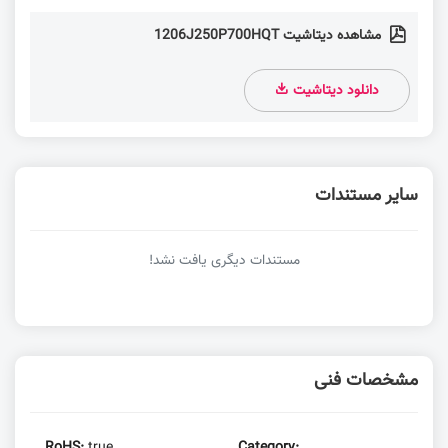
مشاهده دیتاشیت 1206J250P700HQT
دانلود دیتاشیت
سایر مستندات
مستندات دیگری یافت نشد!
مشخصات فنی
RoHS:
true
Category: