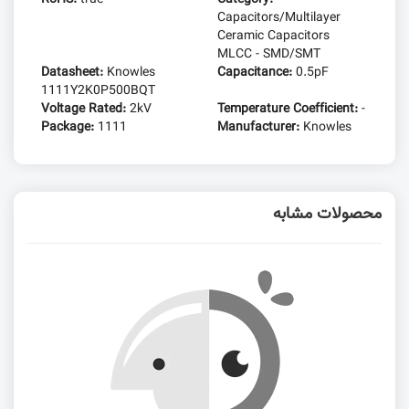
Capacitors/Multilayer
Ceramic Capacitors
MLCC - SMD/SMT
Datasheet:
Knowles
Capacitance:
0.5pF
1111Y2K0P500BQT
Voltage Rated:
2kV
Temperature Coefficient:
-
Package:
1111
Manufacturer:
Knowles
محصولات مشابه