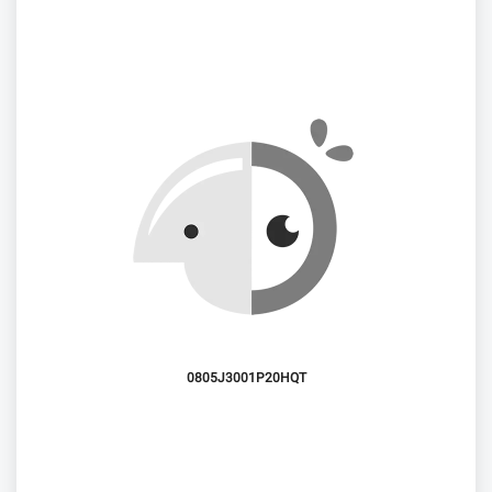
0805J3001P20HQT