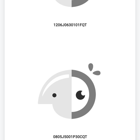
1206J0630101FQT
0805J5001P30CQT