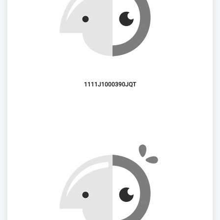
1111J1000390JQT