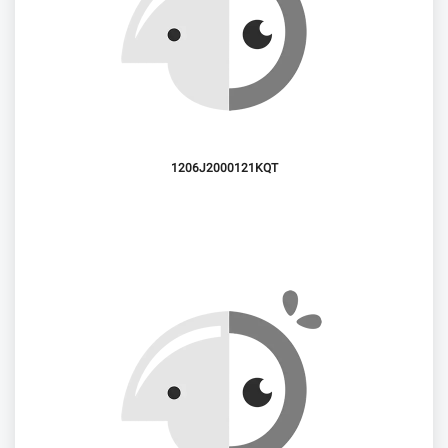
1206J2000121KQT