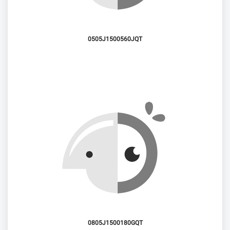
0505J1500560JQT
0805J1500180GQT