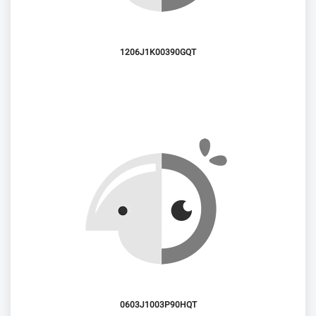
1206J1K00390GQT
0603J1003P90HQT