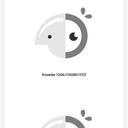
Knowles 1206J1000821FQT