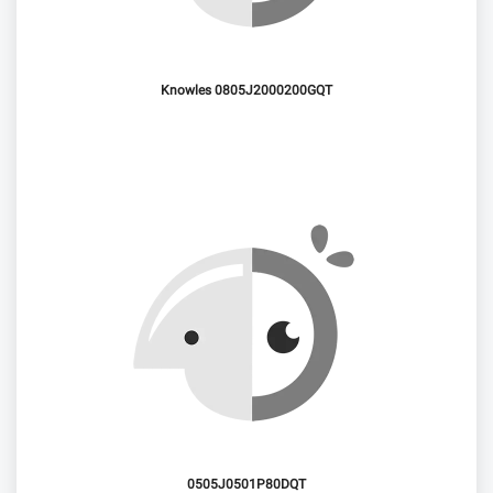
Knowles 0805J2000200GQT
0505J0501P80DQT