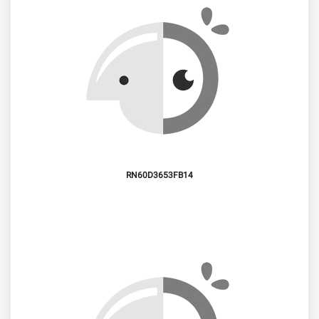
RN60D3653FB14