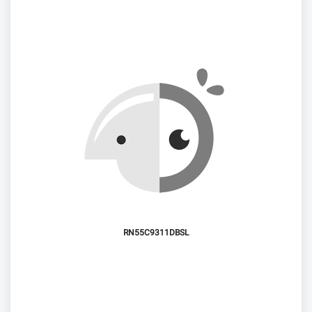
RN55C9311DBSL