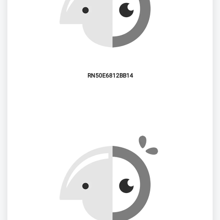
RN50E6812BB14