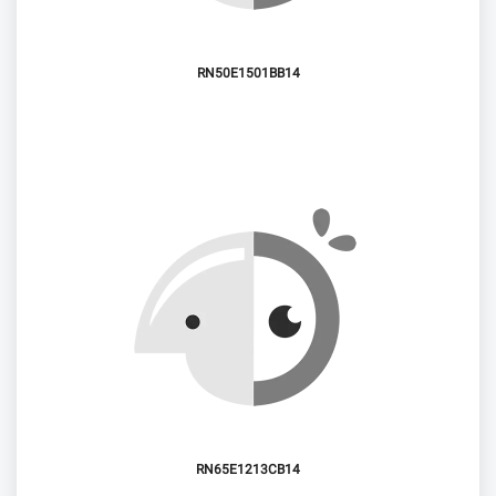
RN50E1501BB14
RN65E1213CB14