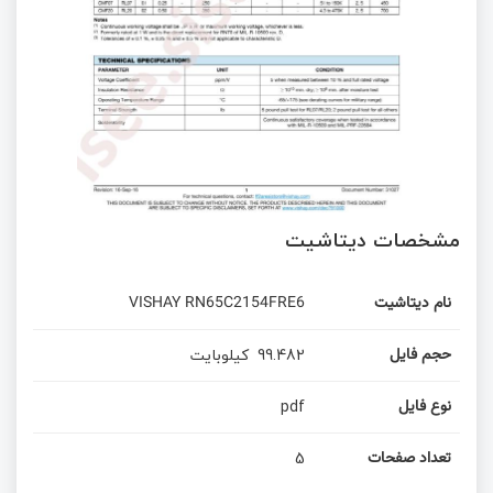
مشخصات دیتاشیت
VISHAY RN65C2154FRE6
نام دیتاشیت
کیلوبایت
99.482
حجم فایل
pdf
نوع فایل
5
تعداد صفحات