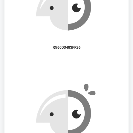
RN60D3483FR36