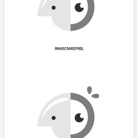
RN65C56R2FRSL