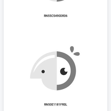
RN55C5490DR36
RN50E1181FRSL