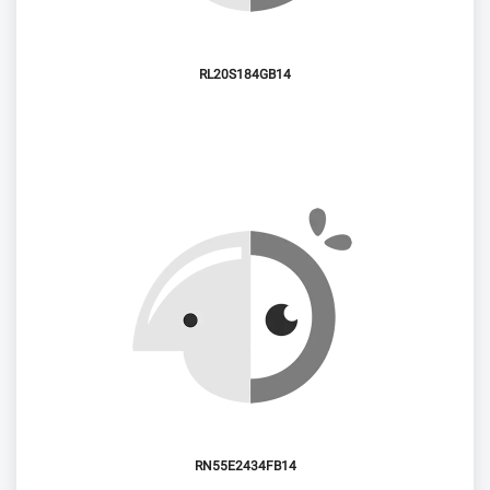
RL20S184GB14
RN55E2434FB14