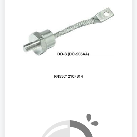
RN55C1210FB14