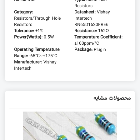
Resistors
Category:
Datasheet:
Vishay
Resistors/Through Hole
Intertech
Resistors
RN65D1620FRE6
Tolerance:
±1%
Resistance:
162Ω
Power(Watts):
0.5W
Temperature Coefficient:
±100ppm/°C
Operating Temperature
Package:
Plugin
Range:
-65°C~+175°C
Manufacturer:
Vishay
Intertech
محصولات مشابه