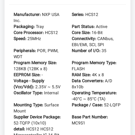
Manufacturer:
NXP USA
Series:
HCS12
Inc.
Packaging:
Tray
Part Status:
Active
Core Processor:
HCS12
Core Size:
16-Bit
Speed:
25MHz
Connectivity:
CANbus,
EBI/EMI, SCI, SPI
Peripherals:
POR, PWM,
Number of I/O:
35
WDT
Program Memory Size:
Program Memory Type:
128KB (128K x 8)
FLASH
EEPROM Size:
-
RAM Size:
4K x 8
Voltage - Supply
Data Converters:
A/D
(Vcc/Vdd):
2.35V ~ 5.5V
8x10b
Oscillator Type:
Internal
Operating Temperature:
-40°C ~ 85°C (TA)
Mounting Type:
Surface
Package / Case:
52-LQFP
Mount
Supplier Device Package:
Base Part Number:
52-TQFP (10x10)
MC9S1
detail:
HCS12 HCS12