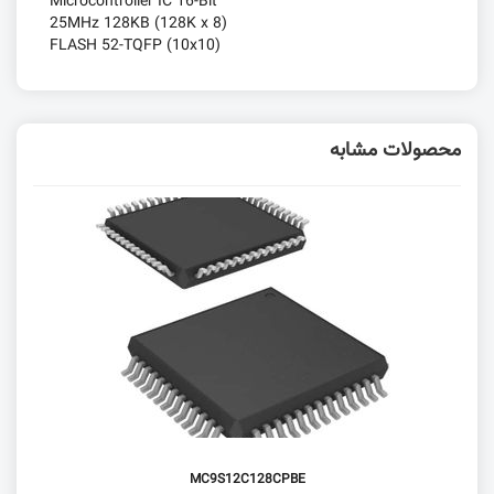
Microcontroller IC 16-Bit
25MHz 128KB (128K x 8)
FLASH 52-TQFP (10x10)
محصولات مشابه
MC9S12C128CPBE