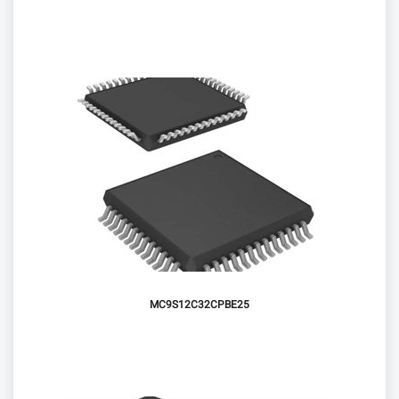
MC9S12C32CPBE25