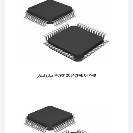
MC9S12C64CFAE QFP-48 میکروکنترلر