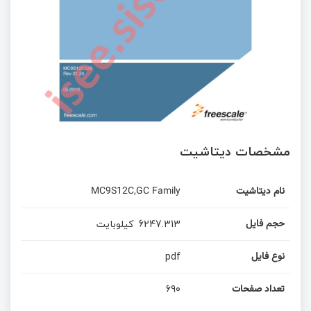
مشخصات دیتاشیت
MC9S12C,GC Family
نام دیتاشیت
کیلوبایت
6247.313
حجم فایل
pdf
نوع فایل
690
تعداد صفحات