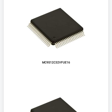
MC9S12C32VFUE16