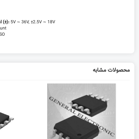
l (±):
5V ~ 36V, ±2.5V ~ 18V
unt
-SO
محصولات مشابه