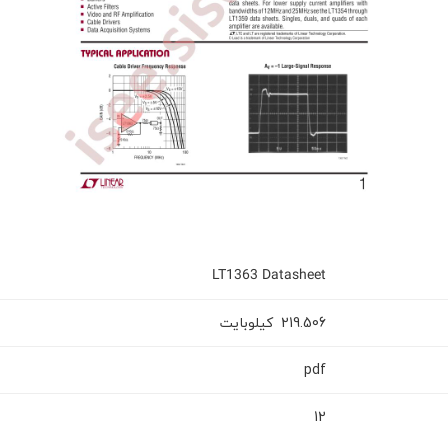
LT1363 Datasheet
کیلوبایت
219.506
pdf
12