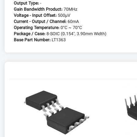
Output Type:
-
Gain Bandwidth Product:
70MHz
Voltage - Input Offset:
500µV
Current - Output / Channel:
60mA
Operating Temperature:
0°C ~ 70°C
Package / Case:
8-SOIC (0.154", 3.90mm Width)
Base Part Number:
LT1363