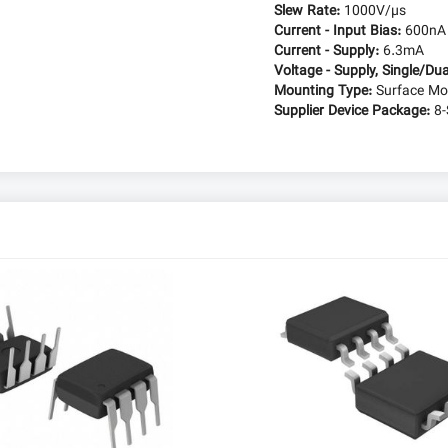
Slew Rate:
1000V/µs
Current - Input Bias:
600nA
Current - Supply:
6.3mA
Voltage - Supply, Single/Dua
Mounting Type:
Surface Mo
Supplier Device Package:
8