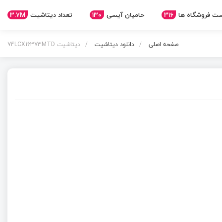
3.7M
تعداد دیتاشیت
130
حامیان آیسی
316
ت فروشگاه ها
صفحه اصلی
دانلود دیتاشیت
دیتاشیت 74LCX16373MTD