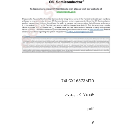
74LCX16373MTD
کیلوبایت
70.016
pdf
12