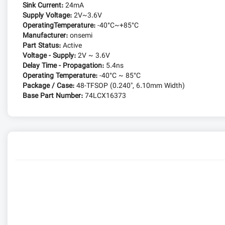
Sink Current:
24mA
Supply Voltage:
2V~3.6V
OperatingTemperature:
-40°C~+85°C
Manufacturer:
onsemi
Part Status:
Active
Voltage - Supply:
2V ~ 3.6V
Delay Time - Propagation:
5.4ns
Operating Temperature:
-40°C ~ 85°C
Package / Case:
48-TFSOP (0.240", 6.10mm Width)
Base Part Number:
74LCX16373