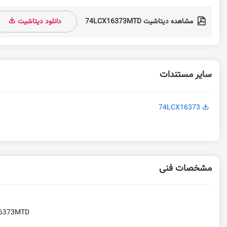
مشاهده دیتاشیت 74LCX16373MTD
دانلود دیتاشیت
سایر مستندات
74LCX16373
مشخصات فنی
16373MTD