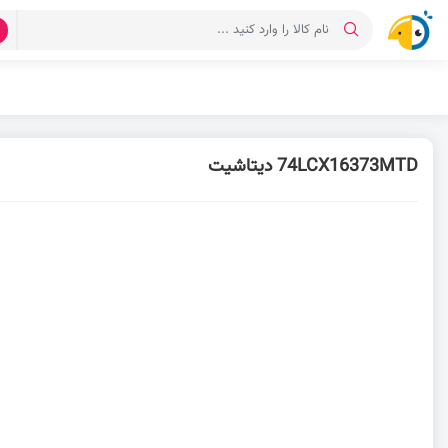
د
74LCX16373MTD دیتاشیت