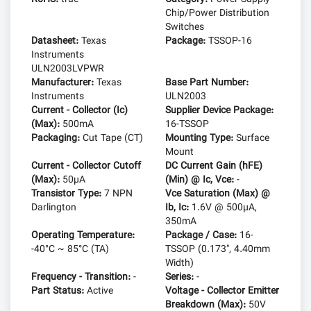
Chip/Power Distribution
Switches
Datasheet:
Texas
Package:
TSSOP-16
Instruments
ULN2003LVPWR
Manufacturer:
Texas
Base Part Number:
Instruments
ULN2003
Current - Collector (Ic)
Supplier Device Package:
(Max):
500mA
16-TSSOP
Packaging:
Cut Tape (CT)
Mounting Type:
Surface
Mount
Current - Collector Cutoff
DC Current Gain (hFE)
(Max):
50µA
(Min) @ Ic, Vce:
-
Transistor Type:
7 NPN
Vce Saturation (Max) @
Darlington
Ib, Ic:
1.6V @ 500µA,
350mA
Operating Temperature:
Package / Case:
16-
-40°C ~ 85°C (TA)
TSSOP (0.173", 4.40mm
Width)
Frequency - Transition:
-
Series:
-
Part Status:
Active
Voltage - Collector Emitter
Breakdown (Max):
50V