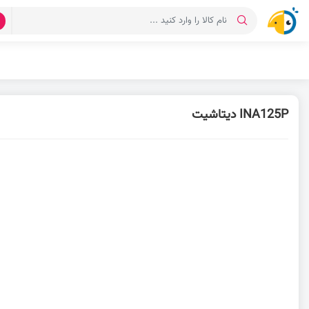
د
INA125P دیتاشیت