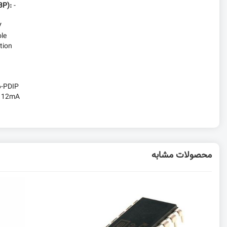
BP):
-
V
le
tion
6-PDIP
:
12mA
محصولات مشابه