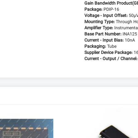
Gain Bandwidth Product(G
Package:
PDIP-16
Voltage - Input Offset:
50µ
Mounting Type:
Through Ho
Amplifier Type:
Instrumenta
Base Part Number:
INA125
Current - Input Bias:
10nA
Packaging:
Tube
Supplier Device Package:
1
Current - Output / Channel