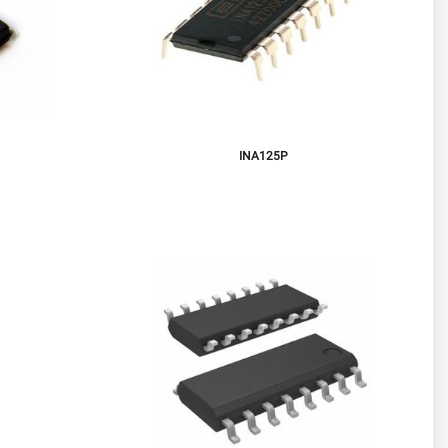
INA125P