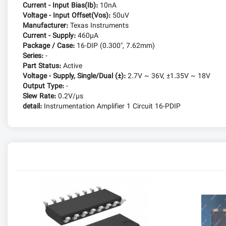
Current - Input Bias(Ib):
10nA
Voltage - Input Offset(Vos):
50uV
Manufacturer:
Texas Instruments
Current - Supply:
460µA
Package / Case:
16-DIP (0.300", 7.62mm)
Series:
-
Part Status:
Active
Voltage - Supply, Single/Dual (±):
2.7V ~ 36V, ±1.35V ~ 18V
Output Type:
-
Slew Rate:
0.2V/µs
detail:
Instrumentation Amplifier 1 Circuit 16-PDIP