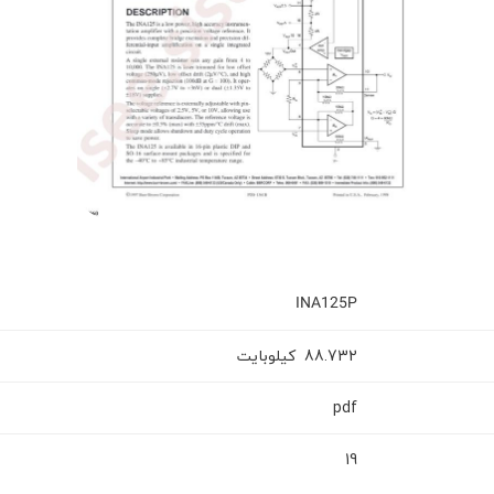
INA125P
کیلوبایت
88.732
pdf
19