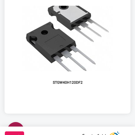
STGW40H120DF2