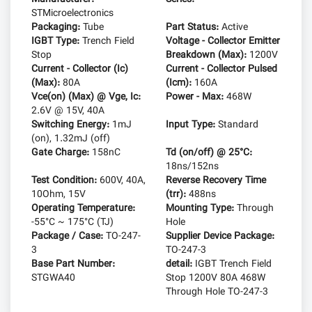
STMicroelectronics
Packaging:
Tube
Part Status:
Active
IGBT Type:
Trench Field
Voltage - Collector Emitter
Stop
Breakdown (Max):
1200V
Current - Collector (Ic)
Current - Collector Pulsed
(Max):
80A
(Icm):
160A
Vce(on) (Max) @ Vge, Ic:
Power - Max:
468W
2.6V @ 15V, 40A
Switching Energy:
1mJ
Input Type:
Standard
(on), 1.32mJ (off)
Gate Charge:
158nC
Td (on/off) @ 25°C:
18ns/152ns
Test Condition:
600V, 40A,
Reverse Recovery Time
10Ohm, 15V
(trr):
488ns
Operating Temperature:
Mounting Type:
Through
-55°C ~ 175°C (TJ)
Hole
Package / Case:
TO-247-
Supplier Device Package:
3
TO-247-3
Base Part Number:
detail:
IGBT Trench Field
STGWA40
Stop 1200V 80A 468W
Through Hole TO-247-3