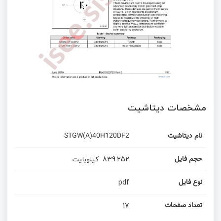
مشخصات دیتاشیت
STGW(A)40H120DF2
نام دیتاشیت
کیلوبایت
839.252
حجم فایل
pdf
نوع فایل
17
تعداد صفحات