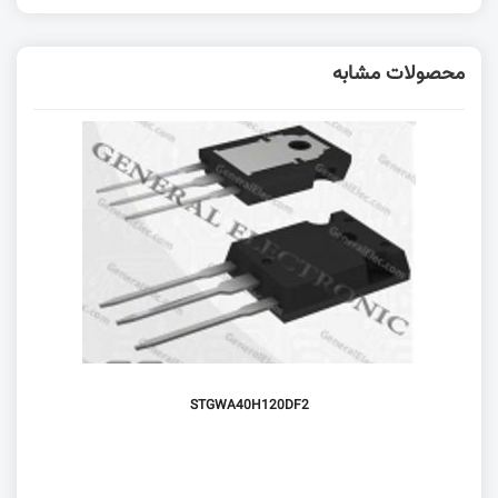
محصولات مشابه
STGWA40H120DF2