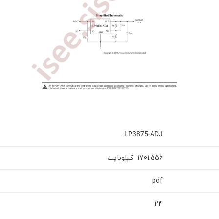
LP3875-ADJ
کیلوبایت
1701.556
pdf
24