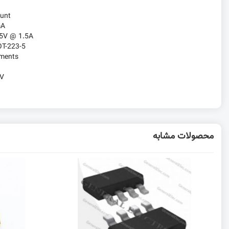
unt
mA
5V @ 1.5A
OT-223-5
uments
4V
محصولات مشابه