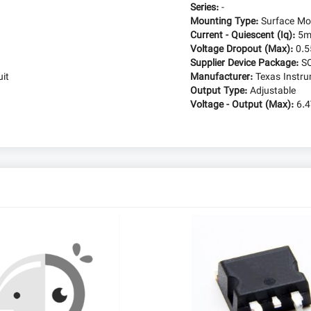
Series:
-
Mounting Type:
Surface Mo
Current - Quiescent (Iq):
5
Voltage Dropout (Max):
0.5
Supplier Device Package:
S
uit
Manufacturer:
Texas Instr
Output Type:
Adjustable
Voltage - Output (Max):
6.