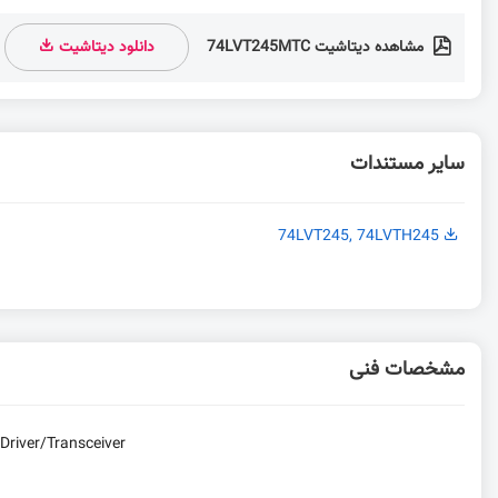
مشاهده دیتاشیت 74LVT245MTC
دانلود دیتاشیت
سایر مستندات
74LVT245, 74LVTH245
مشخصات فنی
Driver/Transceiver