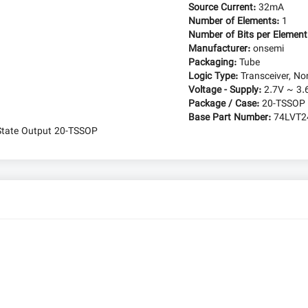
Source Current:
32mA
Number of Elements:
1
Number of Bits per Elemen
Manufacturer:
onsemi
Packaging:
Tube
Logic Type:
Transceiver, No
Voltage - Supply:
2.7V ~ 3.
Package / Case:
20-TSSOP 
Base Part Number:
74LVT2
3-State Output 20-TSSOP