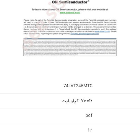
74LVT245MTC
کیلوبایت
70.016
pdf
13