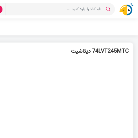
د
74LVT245MTC دیتاشیت