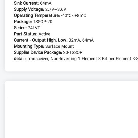
Sink Current:
64mA
Supply Voltage:
2.7V~3.6V
Operating Temperature:
-40°C~+85°C
Package:
TSSOP-20
Series:
74LVT
Part Status:
Active
Current - Output High, Low:
32mA, 64mA
Mounting Type:
Surface Mount
Supplier Device Package:
20-TSSOP
detail:
Transceiver, Non-Inverting 1 Element 8 Bit per Element 