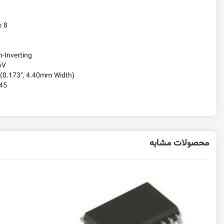
t:
8
n-Inverting
6V
(0.173", 4.40mm Width)
45
محصولات مشابه