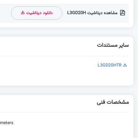
مشاهده دیتاشیت L3GD20H
دانلود دیتاشیت
سایر مستندات
L3GD20HTR
مشخصات فنی
ometers