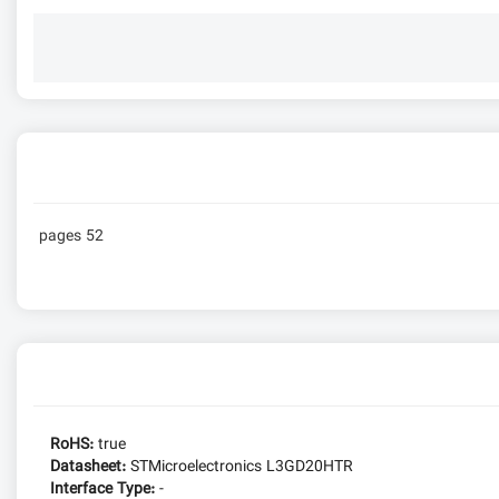
52 pages
RoHS:
true
Datasheet:
STMicroelectronics L3GD20HTR
Interface Type:
-