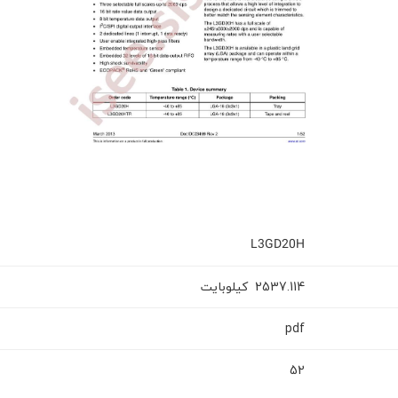
L3GD20H
2537.114
کیلوبایت
pdf
52