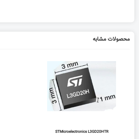
محصولات مشابه
STMicroelectronics L3GD20HTR