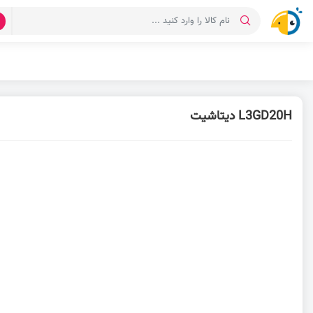
د
L3GD20H دیتاشیت