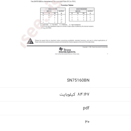
SN75160BN
کیلوبایت
84.167
pdf
20