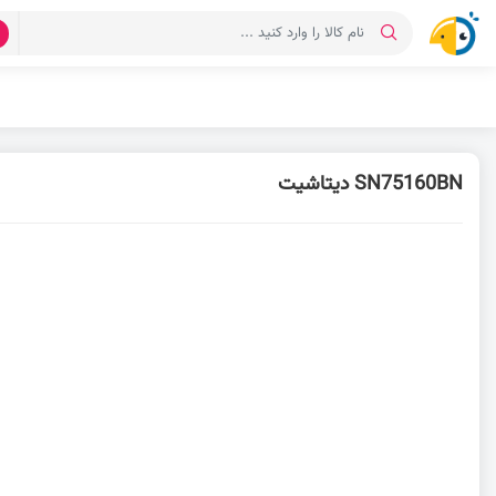
د
SN75160BN دیتاشیت