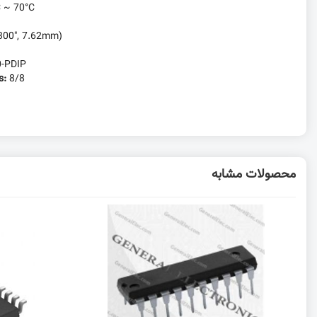
C ~ 70°C
.300", 7.62mm)
0-PDIP
s:
8/8
محصولات مشابه