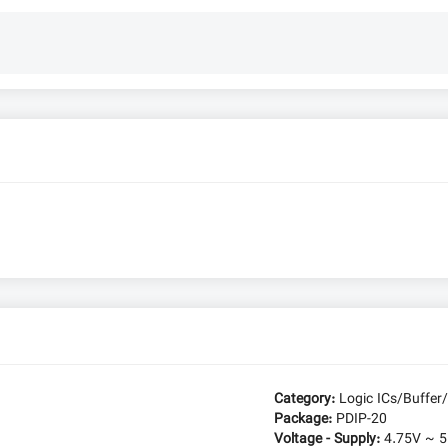
Category:
Logic ICs/Buffer/
Package:
PDIP-20
Voltage - Supply:
4.75V ~ 5