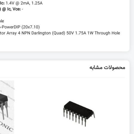
Ic:
1.4V @ 2mA, 1.25A
) @ Ic, Vce:
-
le
6-PowerDIP (20x7.10)
istor Array 4 NPN Darlington (Quad) 50V 1.75A 1W Through Hole
محصولات مشابه