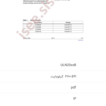
ULN20xxB
کیلوبایت
280.561
pdf
14