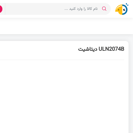
د
ULN2074B دیتاشیت