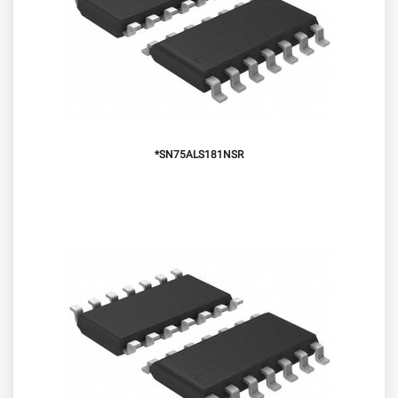
SN75ALS181NSR*