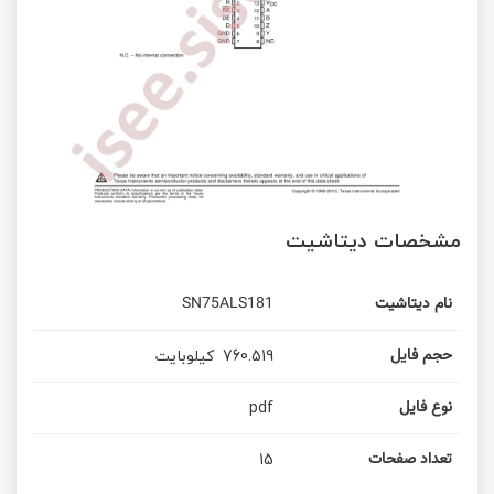
مشخصات دیتاشیت
SN75ALS181
نام دیتاشیت
کیلوبایت
760.519
حجم فایل
pdf
نوع فایل
15
تعداد صفحات