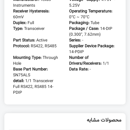
Instruments
5.25V
Receiver Hysteresis:
Operating Temperature:
60mV
0°C ~ 70°C
Duplex:
Full
Packaging:
Tube
Type:
Transceiver
Package / Case:
14-DIP
(0.300", 7.62mm)
Part Status:
Active
Series:
-
Protocol:
RS422, RS485
Supplier Device Package:
14-PDIP
Mounting Type:
Through
Number of
Hole
Drivers/Receivers:
1/1
Base Part Number:
Data Rate:
-
SN75ALS
detail:
1/1 Transceiver
Full RS422, RS485 14-
PDIP
محصولات مشابه