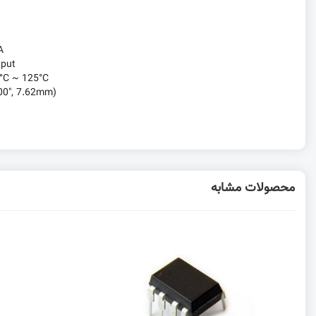
A
tput
°C ~ 125°C
00", 7.62mm)
محصولات مشابه