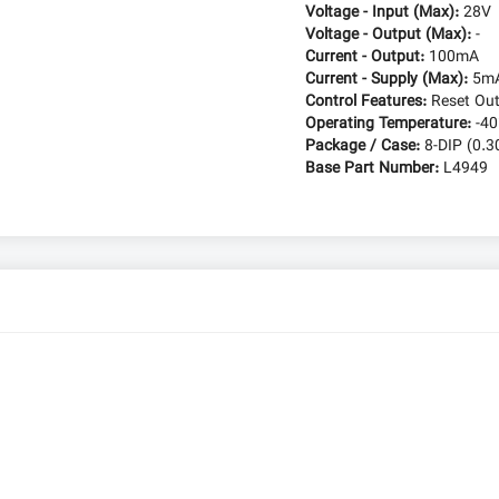
Voltage - Input (Max):
28V
Voltage - Output (Max):
-
Current - Output:
100mA
Current - Supply (Max):
5m
Control Features:
Reset Ou
Operating Temperature:
-40
Package / Case:
8-DIP (0.3
Base Part Number:
L4949