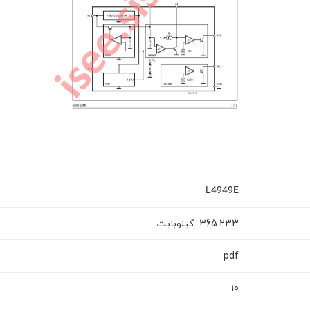
L4949E
کیلوبایت
365.233
pdf
10