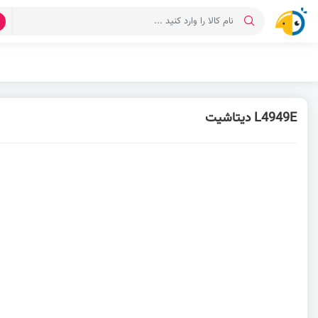
د
L4949E دیتاشیت