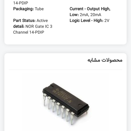
14-PDIP
Packaging:
Tube
Current - Output High,
Low:
2mA, 20mA
Part Status:
Active
Logic Level - High:
2V
detail:
NOR Gate IC 3
Channel 14-PDIP
محصولات مشابه