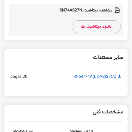
مشاهده دیتاشیت SN74AS27N
دانلود دیتاشیت
سایر مستندات
20 pages
SN54/74A(LS,AS)27(A)
مشخصات فنی
RoHS:
true
Series:
74AS