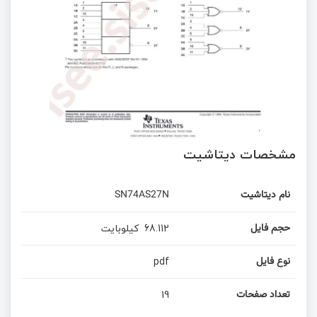
مشخصات دیتاشیت
SN74AS27N
نام دیتاشیت
کیلوبایت
68.112
حجم فایل
pdf
نوع فایل
19
تعداد صفحات