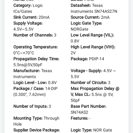
Category:
Logic
Datasheet:
Texas
ICs/Gates
Instruments SN74AS27N
Sink Current:
20mA
Source Current:
2mA
Supply Voltage:
Logic Gate Type:
4.5V~5.5V
NORGate
Number of Channels:
3
Low Level Range (VIL):
0.8V
Operating Temperature:
High Level Range (VIH):
0°C~+70°C
2V
Propagation Delay Time:
Package:
PDIP-14
5.5ns@5V,50pF
Manufacturer:
Texas
Voltage - Supply:
4.5V ~
Instruments
5.5V
Logic Level - Low:
0.8V
Number of Circuits:
3
Package / Case:
14-DIP
Max Propagation Delay @
(0.300", 7.62mm)
V, Max CL:
5.5ns @ 5V,
50pF
Number of Inputs:
3
Base Part Number:
SN74AS2
Mounting Type:
Through
Features:
-
Hole
Supplier Device Package:
Logic Type:
NOR Gate