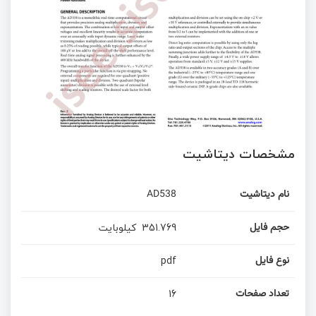
مشخصات دیتاشیت
نام دیتاشیت
AD538
351.769
کیلوبایت
حجم فایل
pdf
نوع فایل
16
تعداد صفحات