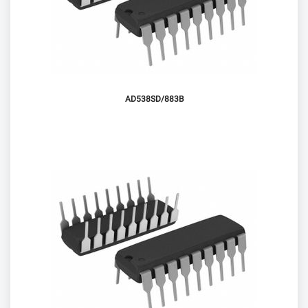
AD538SD/883B