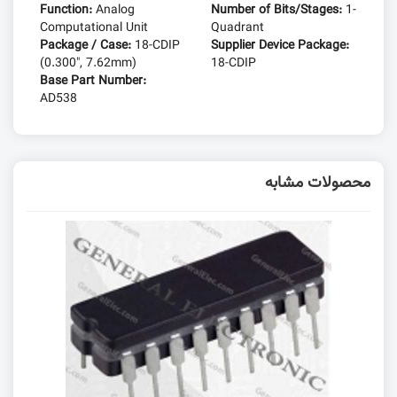
Function:
Analog
Number of Bits/Stages:
1-
Computational Unit
Quadrant
Package / Case:
18-CDIP
Supplier Device Package:
(0.300", 7.62mm)
18-CDIP
Base Part Number:
AD538
محصولات مشابه