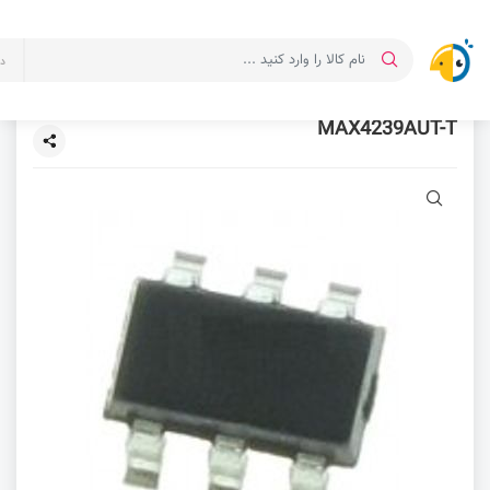
د
MAX4239AUT-T