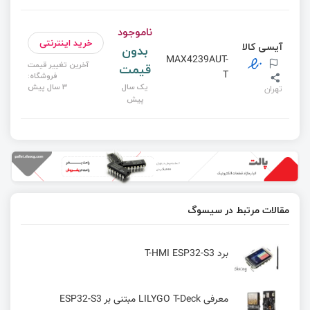
ناموجود
خرید اینترنتی
آیسی کالا
بدون
MAX4239AUT-
آخرین تغییر قیمت
قیمت
T
فروشگاه:
یک سال
3 سال پیش
تهران
پیش
مقالات مرتبط در سیسوگ
برد T-HMI ESP32-S3
معرفی LILYGO T-Deck مبتنی بر ESP32-S3