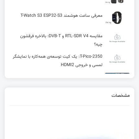
معرفی ساعت هوشمند T-Watch S3 ESP32-S3
مقایسه RTL-SDR V4 و DVB-T: بالاخره فرقشون
چیه؟
T-Pico-2350: یک کیت توسعه‌ی همه‌کاره با نمایشگر
لمسی و خروجی HDMI2
کامپایلر GCC چیست؟ + بررسی نحوه عملکرد
مشخصات
واحد RCC در میکرو کنترلر WCH
Timestamp چیست و چه کاربردهایی دارد
رابط I2C در STM 8 در STM8 | قسمت بیست و چهارم