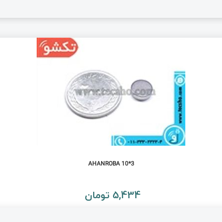
AHANROBA 10*3
5,434 تومان