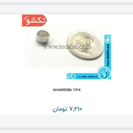
AHANROBA 10*4
7,210 تومان