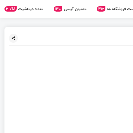
ت فروشگاه ها
316
حامیان آیسی
130
تعداد دیتاشیت
3.7M