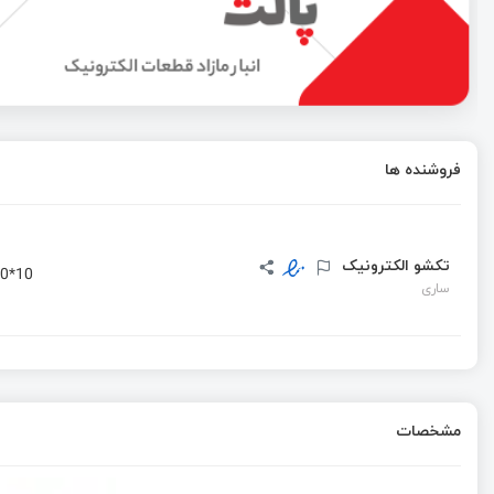
معرفی GNU Radio
ساخت کتابخانه در آلتیوم
فروشنده ها
میکروکنترلر ARM را چطور پروگرام کنیم ؟
تکشو الکترونیک
0*10
ساری
مشخصات