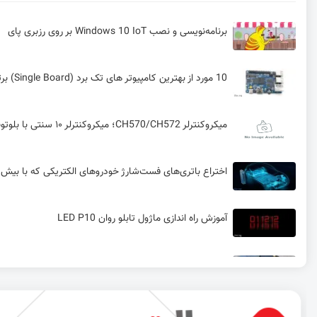
برنامه‌نویسی و نصب Windows 10 IoT بر روی رزبری پای
10 مورد از بهترین کامپیوتر های تک برد (Single Board) برتر در سال 2020
میکروکنترلر CH570/CH572؛ میکروکنترلر ۱۰ سنتی با بلوتوث ۵.۰ و USB 2.0 🔥
اختراع باتری‌های فست‌شارژ خودروهای الکتریکی که با بیش از 1500 سایکل می‌توانند در ۱۰ دقیقه ۸۰% ظرفیت باتری را شارژ 
آموزش راه اندازی ماژول تابلو روان LED P10
راه‌اندازی SD Card با کتابخانه ff.h
آموزش رسم مدار الکترونیک قدرت (Boost Converter) در Visio