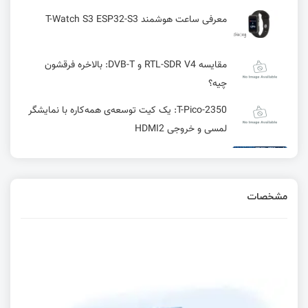
معرفی ساعت هوشمند T-Watch S3 ESP32-S3
مقایسه RTL-SDR V4 و DVB-T: بالاخره فرقشون
چیه؟
T-Pico-2350: یک کیت توسعه‌ی همه‌کاره با نمایشگر
لمسی و خروجی HDMI2
کامپایلر GCC چیست؟ + بررسی نحوه عملکرد
مشخصات
واحد RCC در میکرو کنترلر WCH
Timestamp چیست و چه کاربردهایی دارد
رابط I2C در STM 8 در STM8 | قسمت بیست و چهارم