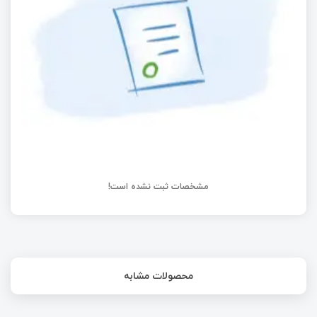
آموزش STM8
راه‌اندازی ماژول شتاب سنج با STM32 | قسمت سی‌ام
آموزش STM32 با توابع LL
مشخصات ثبت نشده است!
محصولات مشابه