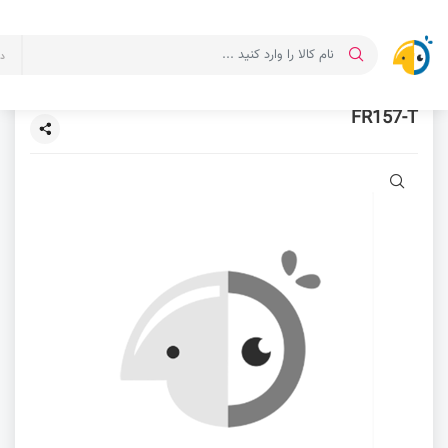
د
FR157-T