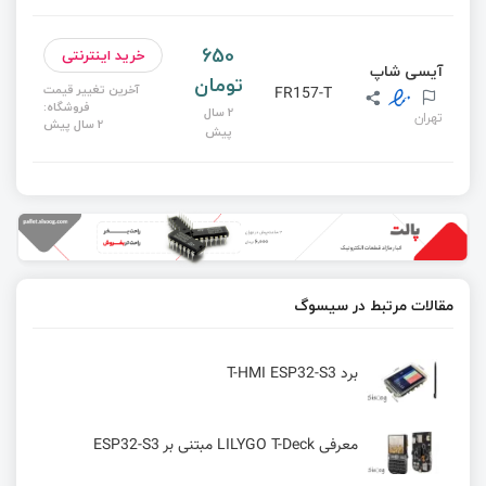
650
خرید اینترنتی
آیسی شاپ
تومان
آخرین تغییر قیمت
FR157-T
فروشگاه:
2 سال
تهران
2 سال پیش
پیش
مقالات مرتبط در سیسوگ
برد T-HMI ESP32-S3
معرفی LILYGO T-Deck مبتنی بر ESP32-S3