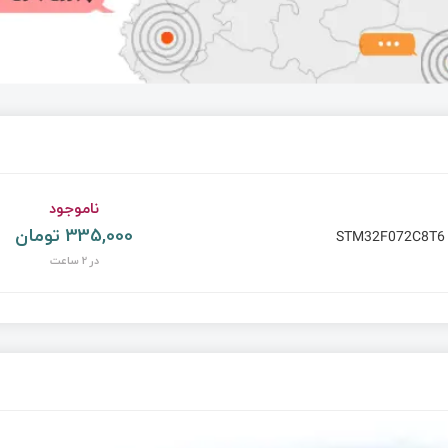
ناموجود
335,000 تومان
STM32F072C8T6
در 2 ساعت