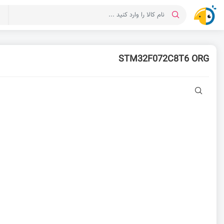
د
STM32F072C8T6 ORG