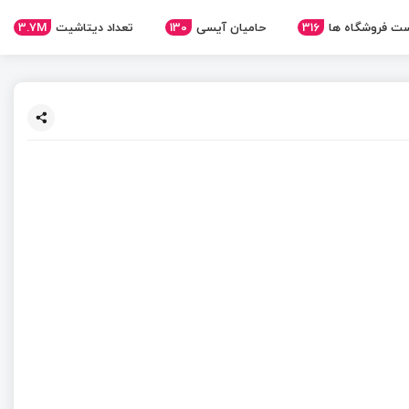
ت فروشگاه ها
316
حامیان آیسی
130
تعداد دیتاشیت
3.7M