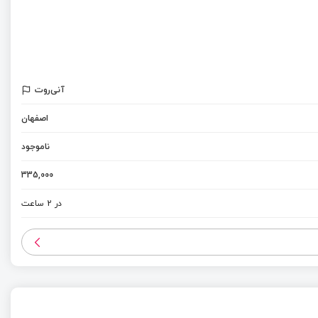
آنی‌روت
اصفهان
ناموجود
335,000
در 2 ساعت