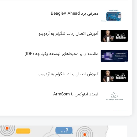
معرفی برد BeagleV Ahead
آموزش اتصال ربات تلگرام به آردوینو
مقدمه‌ای بر محیط‌های توسعه یکپارچه (IDE)
آموزش اتصال ربات تلگرام به آردوینو
امبدد لینوکس با ArmSom
استفاده از رشته‌های کاراکتری زبان C + تقسیم متن جدا شده با کاما
آماده سازی محیط VSCODE برای برنامه نویسی AVR