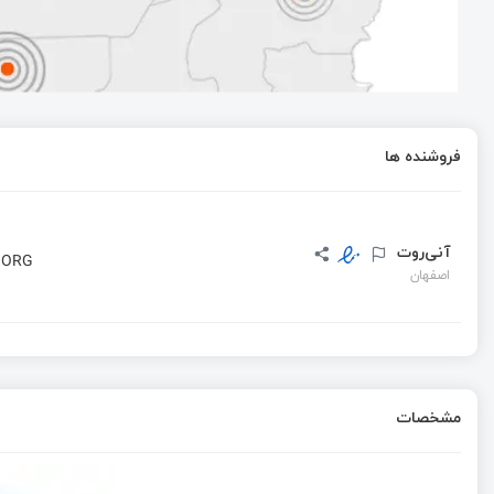
امبدد لینوکس – کار با crosstool-NG - زنجیره‌ای از ابزارهای لازم برای ساختن همه چیز (بخش نهم)
بررسی Raspberry Pi 500 همراه با مانیتور Raspberry Pi
فروشنده ها
ساخت پروگرامر OpenCpu ماژول های کوییکتل با F1c100s
آنی‌روت
 ORG
اصفهان
مشخصات