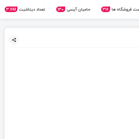
ت فروشگاه ها
316
حامیان آیسی
130
تعداد دیتاشیت
3.7M