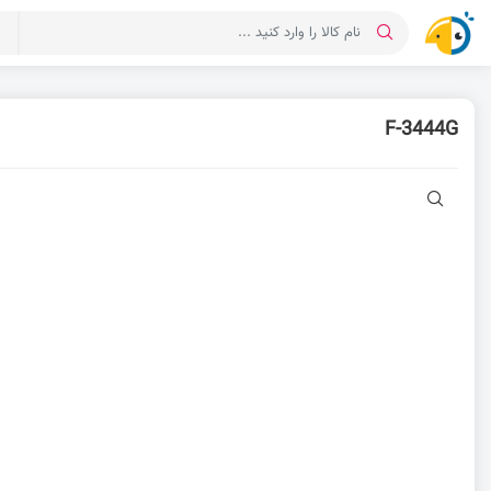
د
F-3444G