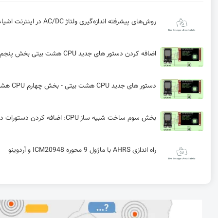
روش‌های پیشرفته اندازه‌گیری ولتاژ AC/DC در اینترنت اشیاء (IoT): تقسیم مقاومتی، PT و V/F برای Smart Metering
اضافه کردن دستور های جدید CPU هشت بیتی بخش پنجم
دستور های جدید CPU هشت بیتی - بخش چهارم CPU هشت بیتی
بخش سوم ساخت شبیه ساز CPU: اضافه کردن دستورات دو مرحله ای
راه اندازی AHRS با ماژول 9 محوره ICM20948 و آردوینو
راه‌اندازی ارتباط USB در STM32 – ارسال و دریافت داده‌های چند بایتی
راه اندازی OLED با آردوینو