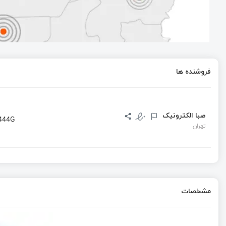
نوشتن برنامه‌هایی با کامپایلرهای کدویژن به منظور پیاده سازی یک دیکدر
مدهای PWM در تایمر کانتر صفر ATMEGA32
فروشنده ها
تایمر کانتر 0 در ATMEGA32
صبا الکترونیک
444G
تهران
مشخصات