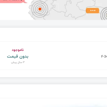
 BCD to 7segment
ناموجود
بدون قیمت
F-3
3 سال پیش