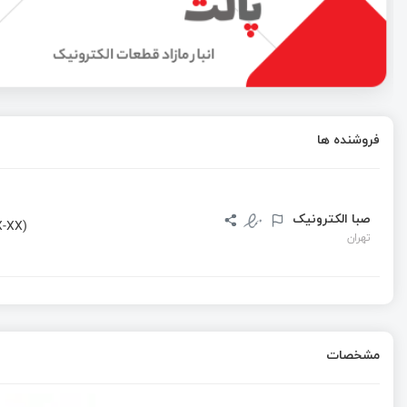
لیست پیوندی در C چیست؟ آموزش Singly Linked List با مثال و مدیریت Heap
آموزش لیست پیوندی در زبان C و مدیریت حافظه پویا (Heap)
فروشنده ها
استفاده از پروتکل MQTT برای اینترنت اشیاء (IOT)
صبا الکترونیک
-XX)
تهران
مشخصات