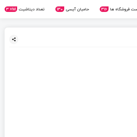
ت فروشگاه ها
316
حامیان آیسی
130
تعداد دیتاشیت
3.7M