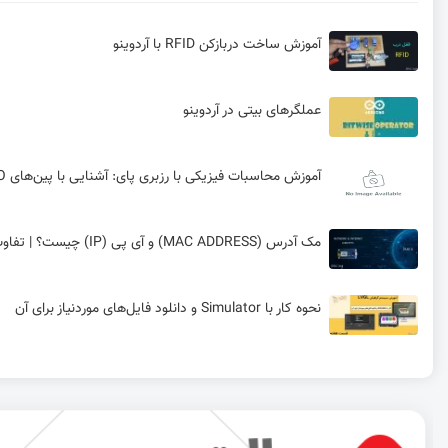
آموزش ساخت دربازکن RFID با آردوینو
عملگرهای بیتی در آردوینو
آموزش محاسبات فیزیکی با رزبری پای: آشنایی با پین‌های GPIO و قطعات الکترونیکی
مک آدرس (MAC ADDRESS) و آی پی (IP) چیست؟ | تفاوت MAC Address و آی پی چیست؟ | قسمت چهارم مفاهیم شبکه و اینترنت در راه‌اندازی ماژول ESP8266
نحوه کار با Simulator و دانلود فایل‌های موردنیاز برای آن
پروتکل ARP و پیاده‌سازی آن با ENC28J60 در شبکه‌های اترنت
ورود به دنیای رادار با DNG-TOF20