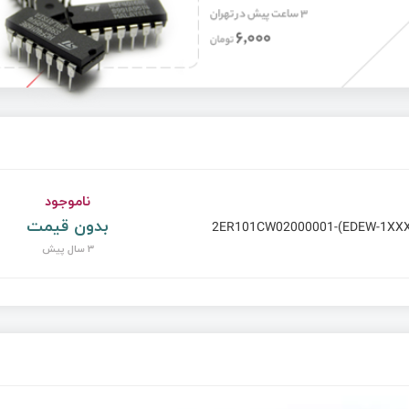
ناموجود
بدون قیمت
2ER101CW02000001-(EDEW-1XXX
3 سال پیش