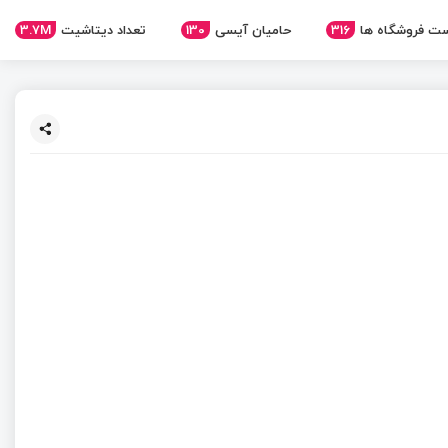
ت فروشگاه ها
316
حامیان آیسی
130
تعداد دیتاشیت
3.7M