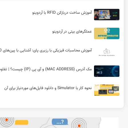
آموزش ساخت دربازکن RFID با آردوینو
عملگرهای بیتی در آردوینو
آموزش محاسبات فیزیکی با رزبری پای: آشنایی با پین‌های GPIO و قطعات الکترونیکی
مک آدرس (MAC ADDRESS) و آی پی (IP) چیست؟ | تفاوت MAC Address و آی پی چیست؟ | قسمت چهارم مفاهیم شبکه و اینترنت در راه‌اندازی ماژول ESP8266
نحوه کار با Simulator و دانلود فایل‌های موردنیاز برای آن
پروتکل ARP و پیاده‌سازی آن با ENC28J60 در شبکه‌های اترنت
ورود به دنیای رادار با DNG-TOF20