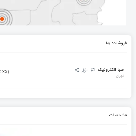
لیست پیوندی در C چیست؟ آموزش Singly Linked List با مثال و مدیریت Heap
آموزش لیست پیوندی در زبان C و مدیریت حافظه پویا (Heap)
فروشنده ها
استفاده از پروتکل MQTT برای اینترنت اشیاء (IOT)
صبا الکترونیک
-XX)
تهران
مشخصات