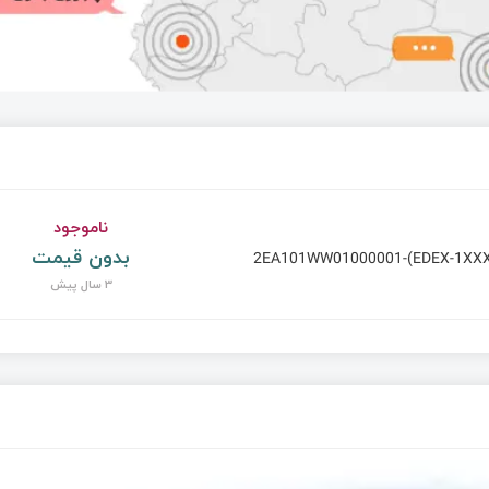
ناموجود
بدون قیمت
2EA101WW01000001-(EDEX-1XXX
3 سال پیش