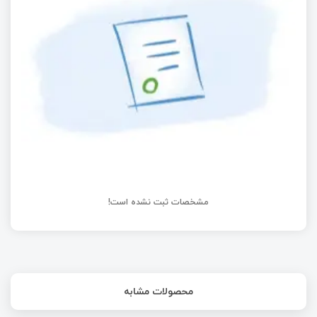
(Heap)
لیست پیوندی در C چیست؟ آموزش Singly Linked
List با مثال و مدیریت Heap
استفاده از پروتکل MQTT برای اینترنت اشیاء (IOT)
مشخصات ثبت نشده است!
محصولات مشابه