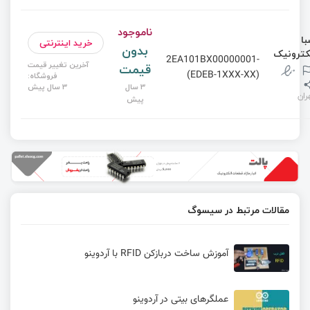
ناموجود
ا
خرید اینترنتی
بدون
کترونیک
2EA101BX00000001-
آخرین تغییر قیمت
قیمت
(EDEB-1XXX-XX)
فروشگاه:
3 سال
3 سال پیش
ران
پیش
مقالات مرتبط در سیسوگ
آموزش ساخت دربازکن RFID با آردوینو
عملگرهای بیتی در آردوینو