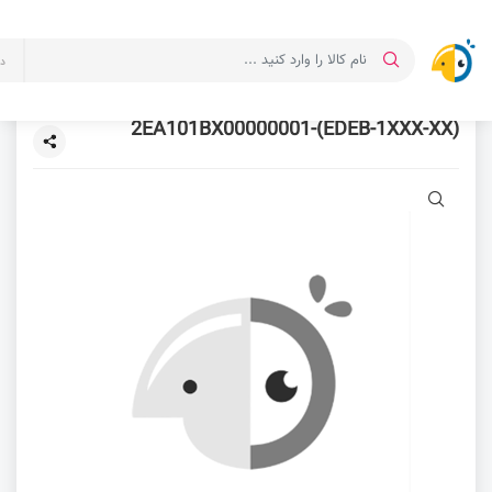
د
2EA101BX00000001-(EDEB-1XXX-XX)