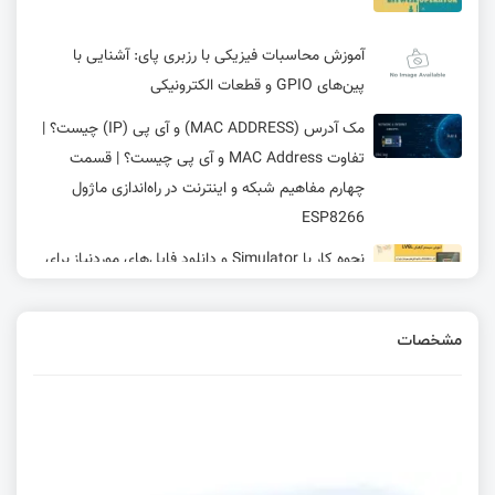
آموزش محاسبات فیزیکی با رزبری پای: آشنایی با
پین‌های GPIO و قطعات الکترونیکی
مک آدرس (MAC ADDRESS) و آی پی (IP) چیست؟ |
تفاوت MAC Address و آی پی چیست؟ | قسمت
چهارم مفاهیم شبکه و اینترنت در راه‌اندازی ماژول
ESP8266
نحوه کار با Simulator و دانلود فایل‌های موردنیاز برای
آن
پروتکل ARP و پیاده‌سازی آن با ENC28J60 در
مشخصات
شبکه‌های اترنت
ورود به دنیای رادار با DNG-TOF20
آموزش لیست پیوندی در زبان C و مدیریت حافظه پویا