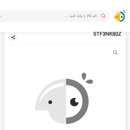
د
STF3NK80Z