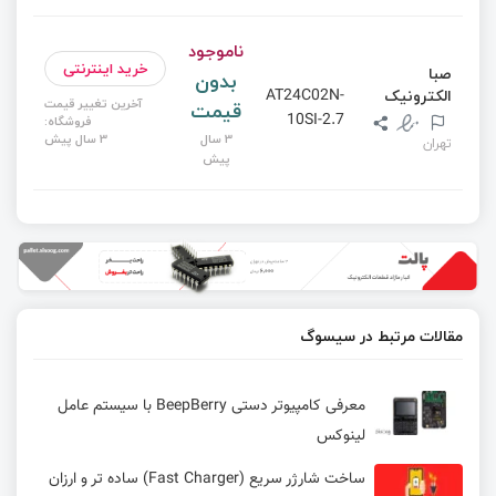
ناموجود
خرید اینترنتی
صبا
بدون
الکترونیک
AT24C02N-
آخرین تغییر قیمت
قیمت
10SI-2.7
فروشگاه:
3 سال
3 سال پیش
تهران
پیش
مقالات مرتبط در سیسوگ
معرفی کامپیوتر دستی BeepBerry با سیستم عامل
لینوکس
ساخت شارژر سریع (Fast Charger) ساده تر و ارزان