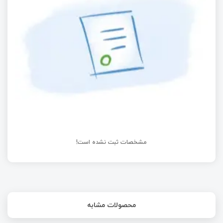
کلاک میکروکنترلر و بلوک I/O
همه چیز درباره راه اندازی MMC/SD قسمت اول
مشخصات ثبت نشده است!
محصولات مشابه