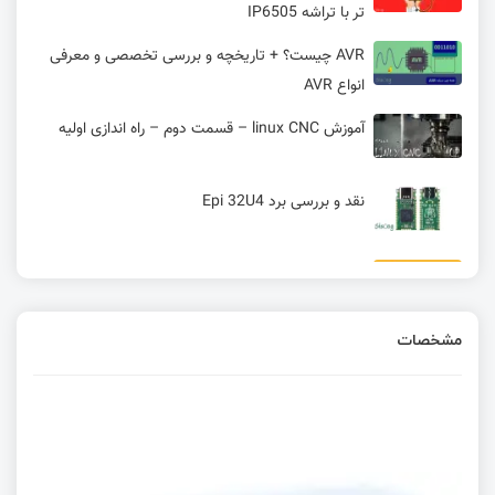
تر با تراشه IP6505
AVR چیست؟ + تاریخچه و بررسی تخصصی و معرفی
انواع AVR
آموزش linux CNC – قسمت دوم – راه اندازی اولیه
نقد و بررسی برد Epi 32U4
ویژگی ها و منابع کلاک میکروکنترلر XMEGA
مشخصات
پشتیبانی برد Rubik Pi AI مجهز به تراشه
Qualcomm QCS6490 از سیستم‌ عامل‌ های اندروید،
لینوکس و سیستم‌عامل LU
معرفی خانواده SecurCore و میکروکنترلر امنیتی
ST31N600 شرکت ST