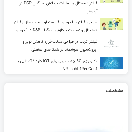
فیلتر دیجیتال و عملیات پردازش سیگنال DSP در
آردوینو
طراحی فیلتر با آردوینو | قسمت اول پیاده سازی فیلتر
دیجیتال و عملیات پردازش سیگنال DSP در آردوینو
فیلتر اترنت در طراحی سخت‌افزار: کاهش نویز و
ایزولاسیون هوشمند در شبکه‌های صنعتی
تکنولوژی 5G چه تدبیری برای IOT دارد ؟ آشنایی با
(RedCap) NR-Light
آشنایی تخصصی با DNS و DHCP | ساختار، RFC،
فرآیند و کاربرد | قسمت 17 آموزش Embedded
مشخصات
Ethernet
بررسی رزبری پای پیکو و معرفی طراحی جدید با نام
Zero RP2040
معیار TinyML مقایسه سه برد آردوینو پورتنتا و