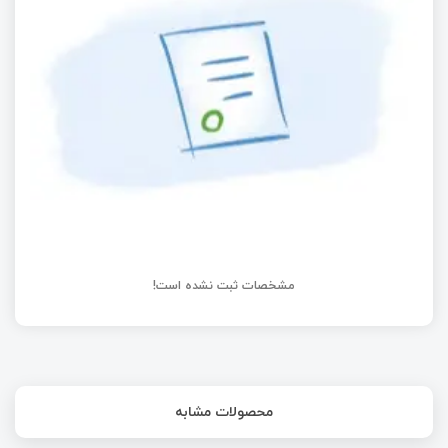
تینسی و STM32 نوکلئو
بررسی کامل مودم QUECTEL EC200U
آموزش ایجاد پروژه AVR جدید در نرم افزار Eclips
مشخصات ثبت نشده است!
محصولات مشابه